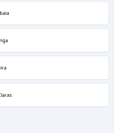
baia
inga
ira
laras