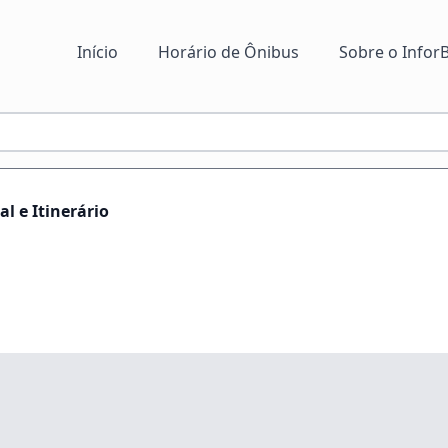
Início
Horário de Ônibus
Sobre o InforB
l e Itinerário