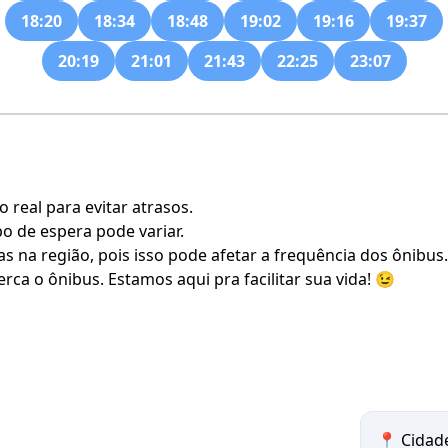
18:20
18:34
18:48
19:02
19:16
19:37
20:19
21:01
21:43
22:25
23:07
real para evitar atrasos.
po de espera pode variar.
s na região, pois isso pode afetar a frequência dos ônibus.
rca o ônibus. Estamos aqui pra facilitar sua vida! 😉
📍 Cidad