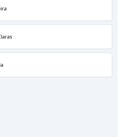
ira
laras
ia