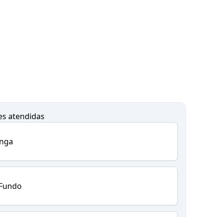
es atendidas
inga
 Fundo