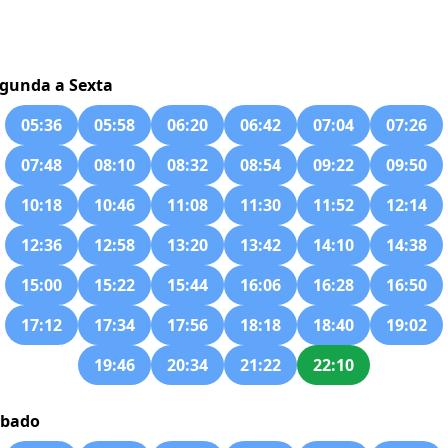
gunda a Sexta
05:36
05:58
06:20
06:42
07:04
07:26
07:48
08:10
08:32
08:54
09:22
09:50
10:18
10:46
11:08
11:30
11:52
12:14
12:36
12:58
13:20
13:42
14:10
14:38
15:00
15:22
15:44
16:06
16:28
16:50
17:12
17:34
17:56
18:18
18:40
19:02
19:46
20:34
21:22
22:10
ábado