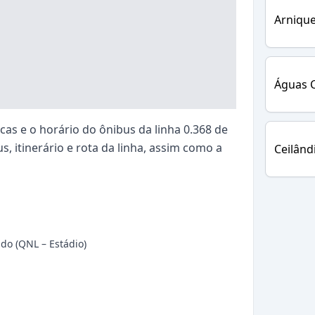
Arnique
Águas C
as e o horário do ônibus da linha 0.368 de
s, itinerário e rota da linha, assim como a
Ceilând
ndo (QNL – Estádio)