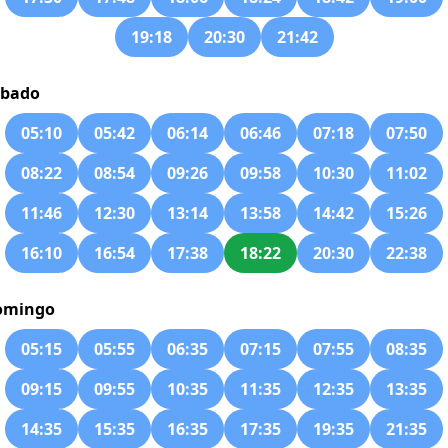
19:18
20:30
21:42
ábado
05:10
05:42
06:14
06:46
07:18
07:50
08:22
08:54
09:26
09:58
10:30
11:02
11:46
12:30
13:14
13:58
14:42
15:26
16:10
16:54
17:38
18:22
20:30
22:38
omingo
05:15
05:55
06:35
07:15
07:55
08:35
09:15
09:55
10:35
11:35
12:35
13:35
14:35
15:35
16:35
17:35
19:35
21:35