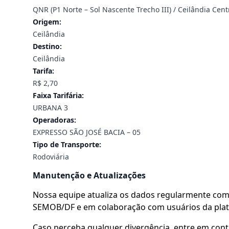
QNR (P1 Norte – Sol Nascente Trecho III) / Ceilândia Centr
Origem:
Ceilândia
Destino:
Ceilândia
Tarifa:
R$ 2,70
Faixa Tarifária:
URBANA 3
Operadoras:
EXPRESSO SÃO JOSÉ BACIA – 05
Tipo de Transporte:
Rodoviária
Manutenção e Atualizações
Nossa equipe atualiza os dados regularmente com 
SEMOB/DF e em colaboração com usuários da pla
Caso perceba qualquer divergência, entre em cont