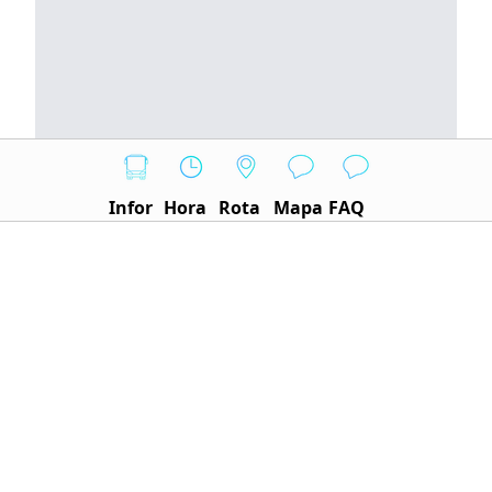
Infor
Hora
Rota
Mapa
FAQ
Nosso sistema traz os horários atualizados da
linha, com base em dados oficiais da Secretaria de
Transporte e Mobilidade do DF. As informações
são revisadas constantemente para garantir
confiabilidade e precisão. A seguir, estão
presentes os horários da linha de ônibus:
CIRCULAR