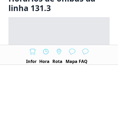
linha 131.3
Infor
Hora
Rota
Mapa
FAQ
Nosso sistema traz os horários atualizados da
linha, com base em dados oficiais da Secretaria de
Transporte e Mobilidade do DF. As informações