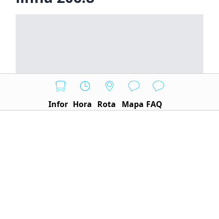
Infor
Hora
Rota
Mapa
FAQ
Nosso sistema traz os horários atualizados da
linha, com base em dados oficiais da Secretaria de
Transporte e Mobilidade do DF. As informações
são revisadas constantemente para garantir
confiabilidade e precisão. A seguir, estão