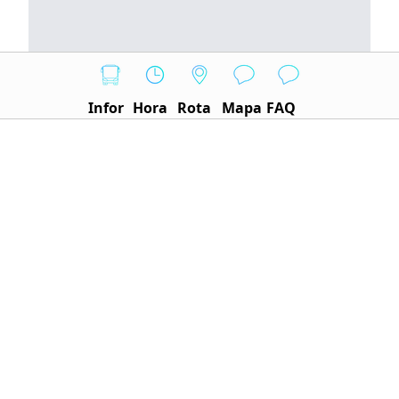
Infor
Hora
Rota
Mapa
FAQ
Nosso sistema traz os horários atualizados da
linha, com base em dados oficiais da Secretaria de
Transporte e Mobilidade do DF. As informações
são revisadas constantemente para garantir
confiabilidade e precisão. A seguir, estão
presentes os horários da linha de ônibus:
IDA
Origem
Destino
Água Quente
Água Quente