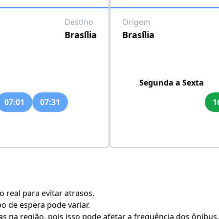
Destino
Origem
Brasília
Brasília
Segunda a Sexta
07:01
07:31
1
real para evitar atrasos.
po de espera pode variar.
s na região, pois isso pode afetar a frequência dos ônibus.