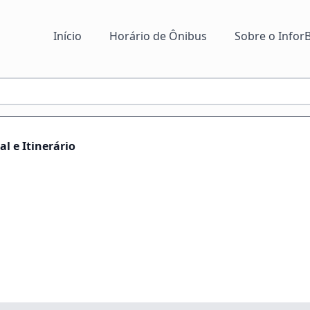
Início
Horário de Ônibus
Sobre o InforB
l e Itinerário