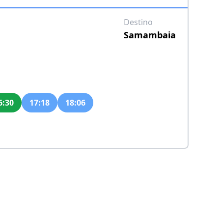
Destino
Samambaia
6:30
17:18
18:06