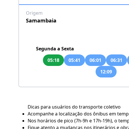
Origem
Samambaia
Segunda a Sexta
05:18
05:41
06:01
06:31
12:09
Dicas para usuários do transporte coletivo
Acompanhe a localização dos ônibus em tempo 
Nos horários de pico (7h-9h e 17h-19h), o tem
Fique atento a mudanças nos itinerários e obra