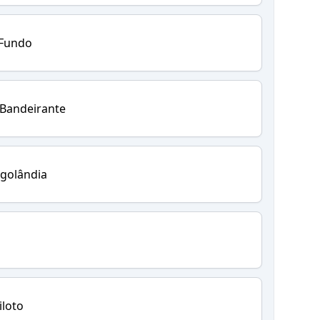
 Fundo
 Bandeirante
golândia
iloto