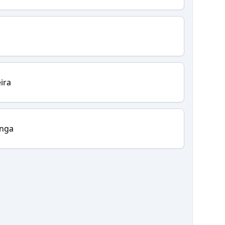
ira
inga