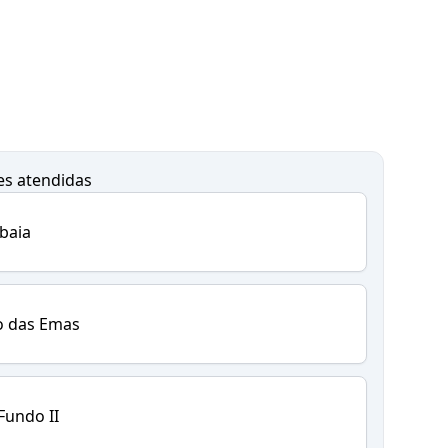
es atendidas
baia
o das Emas
Fundo II