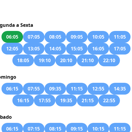
gunda a Sexta
06:05
07:05
08:05
09:05
10:05
11:05
12:05
13:05
14:05
15:05
16:05
17:05
18:05
19:10
20:10
21:10
22:10
omingo
06:15
07:55
09:35
11:15
12:55
14:35
16:15
17:55
19:35
21:15
22:55
ábado
06:15
07:15
08:15
09:15
10:15
11:15