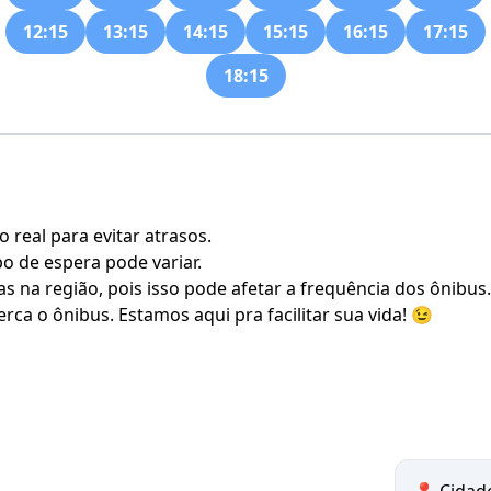
12:15
13:15
14:15
15:15
16:15
17:15
18:15
real para evitar atrasos.
po de espera pode variar.
s na região, pois isso pode afetar a frequência dos ônibus.
rca o ônibus. Estamos aqui pra facilitar sua vida! 😉