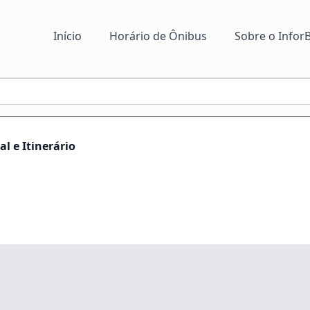
Início
Horário de Ônibus
Sobre o InforB
l e Itinerário