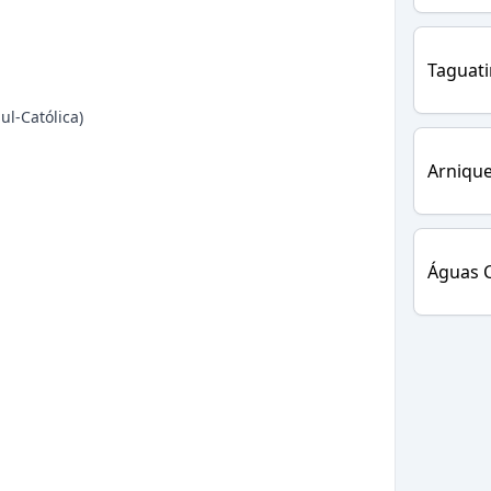
Taguat
ul-Católica)
Arnique
Águas C