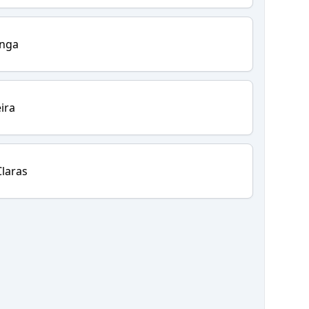
inga
ira
laras