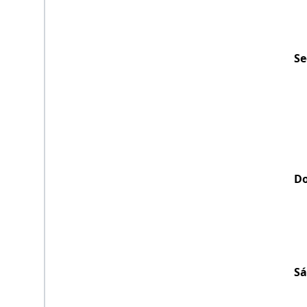
Se
D
S