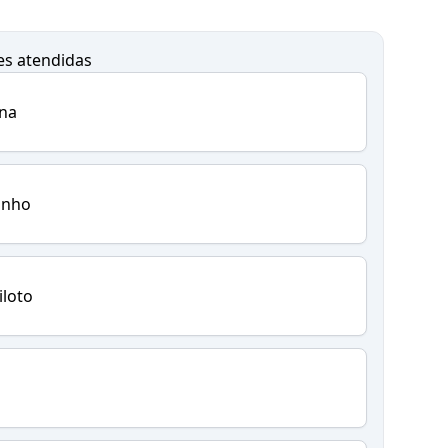
es atendidas
ina
inho
iloto