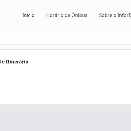
Início
Horário de Ônibus
Sobre o InforB
 e Itinerário