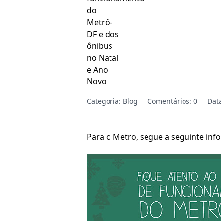
do
Metrô-
DF e dos
ônibus
no Natal
e Ano
Novo
Categoria:
Blog
Comentários: 0
Dat
Para o Metro, segue a seguinte inf