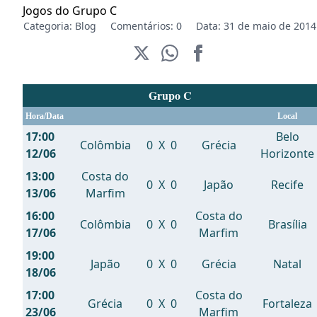
Jogos do Grupo C
Categoria:
Blog
Comentários: 0
Data: 31 de maio de 2014
Grupo C
Hora/Data
Local
17:00
Belo
Colômbia
0
X
0
Grécia
12/06
Horizonte
13:00
Costa do
0
X
0
Japão
Recife
13/06
Marfim
16:00
Costa do
Colômbia
0
X
0
Brasília
17/06
Marfim
19:00
Japão
0
X
0
Grécia
Natal
18/06
17:00
Costa do
Grécia
0
X
0
Fortaleza
23/06
Marfim