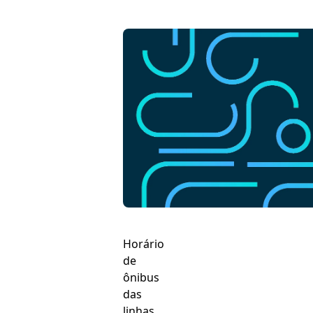
Horário
de
ônibus
das
linhas