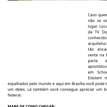
Caso queir
não se si
lugar. Loc
de TV Di
conhecido
arquitetu
tão enca
sente na 
parte 
apostólic
em Schoe
Existem m
espalhados pelo mundo e aqui em Brasília você pode t
um deles. Lá também você consegue apreciar um bel
federal.
MAPA DE COMO CHEGAR: