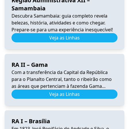
Região Administrativa XII –
Samambaia
Descubra Samambaia: guia completo revela
belezas, história, atividades e como chegar.
Prepare-se para uma experiência inesquecível!
Veja as Linhas
RA II – Gama
Com a transferência da Capital da República
para o Planalto Central, tanto o ribeirão como
as áreas que pertenciam à fazenda Gama
ficaram dentro da área escolhida para sediar a
Veja as Linhas
nova capital do Brasil. Conforme o Censo
Experimental de Brasília de 1959, residiam na
futura área do Gama cerca de 1.000 pessoas,
RA I – Brasília
assim distribuídas: nos […]
Em 1823, José Bonifácio de Andrade e Silva, o