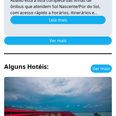
Abaixo está a lista completa das linhas de
ônibus que atendem Sol Nascente/Por do Sol,
com acesso rápido a horários, itinerários e
informações atualizadas. 0.020 Horário e
Leia mais
Itinerário 0.020 – Santa Maria (Av. Santa
Maria)/Gama Sul-Central-Oeste-Leste-Rodoviária
Ver horários 0.039 Horário de Ônibus 0.039
Ver mais
Ceilândia – Tempo Real e Itinerário (2026) Ver
horários 0.041 Horário de […]
Alguns Hotéis:
Ver mais