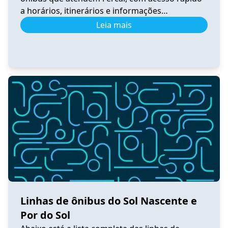
a horários, itinerários e informações
atualizadas. 0.531 Horário de Ônibus 0.531
Leia mais
Fercal – Tempo Real e Itinerário (2026) Ver
horários 0.540 Horário de Ônibus 0.540
Sobradinho – Tempo Real e Itinerário (2026) Ver
horários 0.550 Horário de Ônibus 0.550
Sobradinho […]
Linhas de ônibus do Sol Nascente e
Por do Sol