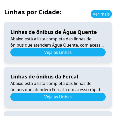
Linhas por Cidade:
Ver mais
Linhas de ônibus de Água Quente
Abaixo está a lista completa das linhas de
ônibus que atendem Água Quente, com acesso
rápido a horários, itinerários e informações
Veja as Linhas
atualizadas. 0.340 Horário de Ônibus 0.340
Samambaia – Tempo Real e Itinerário (2026) Ver
horários 206.8 Horário de Ônibus 206.8 – Tempo
Linhas de ônibus da Fercal
Real e Itinerário (2026) Ver horários 340.3
Horário de Ônibus 340.3 Recanto […]
Abaixo está a lista completa das linhas de
ônibus que atendem Fercal, com acesso rápido
a horários, itinerários e informações
Veja as Linhas
atualizadas. 0.531 Horário de Ônibus 0.531
Fercal – Tempo Real e Itinerário (2026) Ver
horários 0.540 Horário de Ônibus 0.540