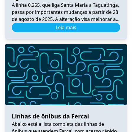
A linha 0.255, que liga Santa Maria a Taguatinga,
passa por importantes mudanças a partir de 28
de agosto de 2025. A alteração visa melhorar a
integração, a praticidade e o conforto dos
Leia mais
usuários do transporte público no Distrito
Federal. Principais Mudanças A linha foi
convertida em circular, passando por BR-040,
DF-001, Pistão Sul, Samdu […]
Linhas de ônibus da Fercal
Abaixo está a lista completa das linhas de
ônibus que atendem Fercal, com acesso rápido