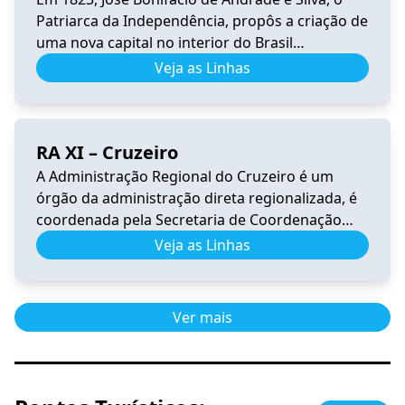
Patriarca da Independência, propôs a criação de
uma nova capital no interior do Brasil
(sugerindo o nome Brasília), longe dos portos
Veja as Linhas
para garantir a segurança do país. A vocação
mística de Brasília se inicia quando é
incorporada à sua história o sonho de Dom
RA XI – Cruzeiro
Bosco. O […]
A Administração Regional do Cruzeiro é um
órgão da administração direta regionalizada, é
coordenada pela Secretaria de Coordenação
das Cidades. Tem por competência representar
Veja as Linhas
o Governo do Distrito Federal na execução das
atividades e serviços de interesse público em
sua jurisdição. A Região Administrativa do
Ver mais
Cruzeiro encontra-se dentro da Poligonal de
tombamento do Plano Piloto. […]