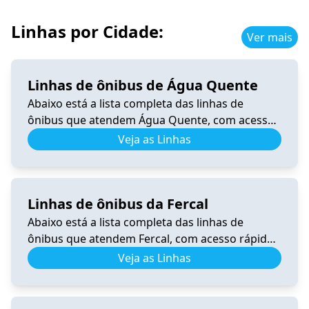
Linhas por Cidade:
Ver mais
Linhas de ônibus de Água Quente
Abaixo está a lista completa das linhas de
ônibus que atendem Água Quente, com acesso
rápido a horários, itinerários e informações
Veja as Linhas
atualizadas. 0.340 Horário de Ônibus 0.340
Samambaia – Tempo Real e Itinerário (2026) Ver
horários 206.8 Horário de Ônibus 206.8 – Tempo
Linhas de ônibus da Fercal
Real e Itinerário (2026) Ver horários 340.3
Horário de Ônibus 340.3 Recanto […]
Abaixo está a lista completa das linhas de
ônibus que atendem Fercal, com acesso rápido
a horários, itinerários e informações
Veja as Linhas
atualizadas. 0.531 Horário de Ônibus 0.531
Fercal – Tempo Real e Itinerário (2026) Ver
horários 0.540 Horário de Ônibus 0.540