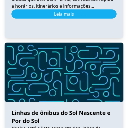
a horários, itinerários e informações
atualizadas. 0.531 Horário de Ônibus 0.531
Leia mais
Fercal – Tempo Real e Itinerário (2026) Ver
horários 0.540 Horário de Ônibus 0.540
Sobradinho – Tempo Real e Itinerário (2026) Ver
horários 0.550 Horário de Ônibus 0.550
Sobradinho […]
Linhas de ônibus do Sol Nascente e
Por do Sol