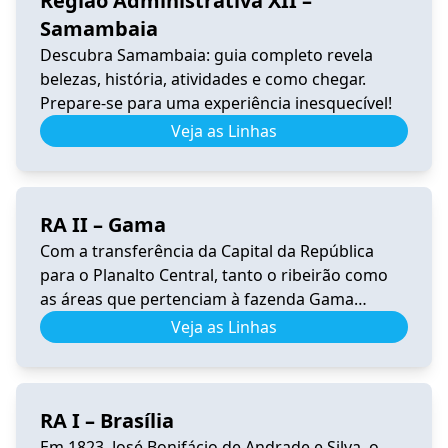
Região Administrativa XII –
Samambaia
Descubra Samambaia: guia completo revela
belezas, história, atividades e como chegar.
Prepare-se para uma experiência inesquecível!
Veja as Linhas
RA II – Gama
Com a transferência da Capital da República
para o Planalto Central, tanto o ribeirão como
as áreas que pertenciam à fazenda Gama
ficaram dentro da área escolhida para sediar a
Veja as Linhas
nova capital do Brasil. Conforme o Censo
Experimental de Brasília de 1959, residiam na
futura área do Gama cerca de 1.000 pessoas,
RA I – Brasília
assim distribuídas: nos […]
Em 1823, José Bonifácio de Andrade e Silva, o