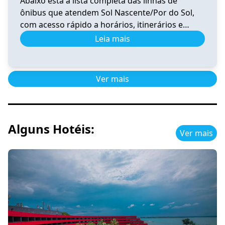
Abaixo está a lista completa das linhas de
ônibus que atendem Sol Nascente/Por do Sol,
com acesso rápido a horários, itinerários e
informações atualizadas. 0.020 Horário e
Leia mais
Itinerário 0.020 – Santa Maria (Av. Santa
Maria)/Gama Sul-Central-Oeste-Leste-Rodoviária
Ver horários 0.039 Horário de Ônibus 0.039
Ver mais
Ceilândia – Tempo Real e Itinerário (2026) Ver
horários 0.041 Horário de […]
Alguns Hotéis:
Ver mais