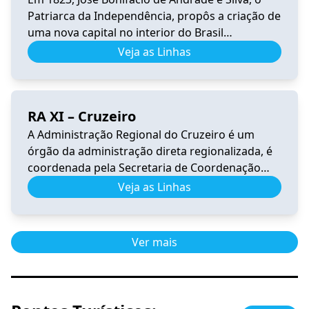
Patriarca da Independência, propôs a criação de
uma nova capital no interior do Brasil
(sugerindo o nome Brasília), longe dos portos
Veja as Linhas
para garantir a segurança do país. A vocação
mística de Brasília se inicia quando é
incorporada à sua história o sonho de Dom
RA XI – Cruzeiro
Bosco. O […]
A Administração Regional do Cruzeiro é um
órgão da administração direta regionalizada, é
coordenada pela Secretaria de Coordenação
das Cidades. Tem por competência representar
Veja as Linhas
o Governo do Distrito Federal na execução das
atividades e serviços de interesse público em
sua jurisdição. A Região Administrativa do
Ver mais
Cruzeiro encontra-se dentro da Poligonal de
tombamento do Plano Piloto. […]