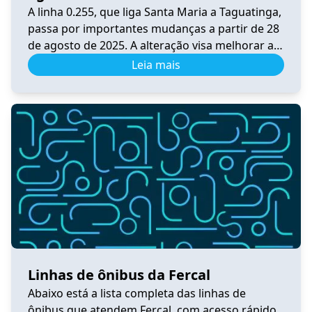
A linha 0.255, que liga Santa Maria a Taguatinga,
passa por importantes mudanças a partir de 28
de agosto de 2025. A alteração visa melhorar a
integração, a praticidade e o conforto dos
Leia mais
usuários do transporte público no Distrito
Federal. Principais Mudanças A linha foi
convertida em circular, passando por BR-040,
DF-001, Pistão Sul, Samdu […]
Linhas de ônibus da Fercal
Abaixo está a lista completa das linhas de
ônibus que atendem Fercal, com acesso rápido