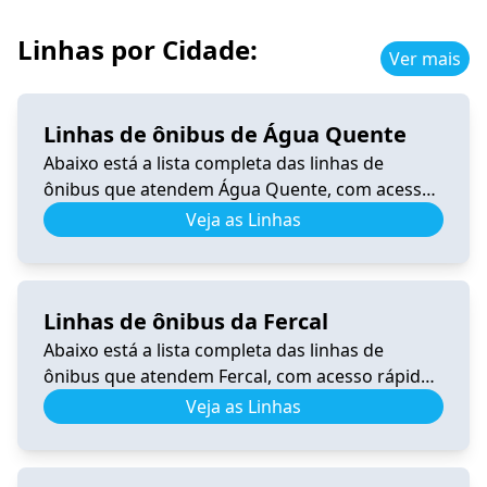
Linhas por Cidade:
Ver mais
Linhas de ônibus de Água Quente
Abaixo está a lista completa das linhas de
ônibus que atendem Água Quente, com acesso
rápido a horários, itinerários e informações
Veja as Linhas
atualizadas. 0.340 Horário de Ônibus 0.340
Samambaia – Tempo Real e Itinerário (2026) Ver
horários 206.8 Horário de Ônibus 206.8 – Tempo
Linhas de ônibus da Fercal
Real e Itinerário (2026) Ver horários 340.3
Horário de Ônibus 340.3 Recanto […]
Abaixo está a lista completa das linhas de
ônibus que atendem Fercal, com acesso rápido
a horários, itinerários e informações
Veja as Linhas
atualizadas. 0.531 Horário de Ônibus 0.531
Fercal – Tempo Real e Itinerário (2026) Ver
horários 0.540 Horário de Ônibus 0.540