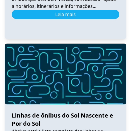
a horários, itinerários e informações
atualizadas. 0.531 Horário de Ônibus 0.531
Leia mais
Fercal – Tempo Real e Itinerário (2026) Ver
horários 0.540 Horário de Ônibus 0.540
Sobradinho – Tempo Real e Itinerário (2026) Ver
horários 0.550 Horário de Ônibus 0.550
Sobradinho […]
Linhas de ônibus do Sol Nascente e
Por do Sol