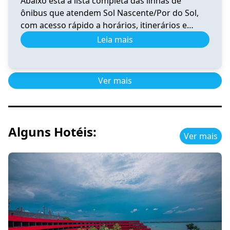
Abaixo está a lista completa das linhas de
ônibus que atendem Sol Nascente/Por do Sol,
com acesso rápido a horários, itinerários e
informações atualizadas. 0.020 Horário e
Leia mais
Itinerário 0.020 – Santa Maria (Av. Santa
Maria)/Gama Sul-Central-Oeste-Leste-Rodoviária
Ver horários 0.039 Horário de Ônibus 0.039
Ver mais
Ceilândia – Tempo Real e Itinerário (2026) Ver
horários 0.041 Horário de […]
Alguns Hotéis:
Ver mais