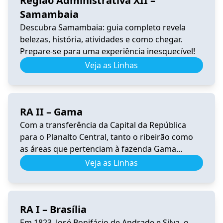
Região Administrativa XII –
Samambaia
Descubra Samambaia: guia completo revela
belezas, história, atividades e como chegar.
Prepare-se para uma experiência inesquecível!
Veja as Linhas
RA II – Gama
Com a transferência da Capital da República
para o Planalto Central, tanto o ribeirão como
as áreas que pertenciam à fazenda Gama
ficaram dentro da área escolhida para sediar a
Veja as Linhas
nova capital do Brasil. Conforme o Censo
Experimental de Brasília de 1959, residiam na
futura área do Gama cerca de 1.000 pessoas,
RA I – Brasília
assim distribuídas: nos […]
Em 1823, José Bonifácio de Andrade e Silva, o