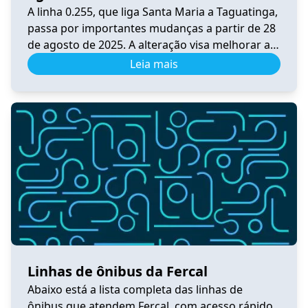
A linha 0.255, que liga Santa Maria a Taguatinga,
passa por importantes mudanças a partir de 28
de agosto de 2025. A alteração visa melhorar a
integração, a praticidade e o conforto dos
Leia mais
usuários do transporte público no Distrito
Federal. Principais Mudanças A linha foi
convertida em circular, passando por BR-040,
DF-001, Pistão Sul, Samdu […]
Linhas de ônibus da Fercal
Abaixo está a lista completa das linhas de
ônibus que atendem Fercal, com acesso rápido