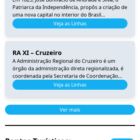
Patriarca da Independência, propôs a criação de
uma nova capital no interior do Brasil
(sugerindo o nome Brasília), longe dos portos
Veja as Linhas
para garantir a segurança do país. A vocação
mística de Brasília se inicia quando é
incorporada à sua história o sonho de Dom
RA XI – Cruzeiro
Bosco. O […]
A Administração Regional do Cruzeiro é um
órgão da administração direta regionalizada, é
coordenada pela Secretaria de Coordenação
das Cidades. Tem por competência representar
Veja as Linhas
o Governo do Distrito Federal na execução das
atividades e serviços de interesse público em
sua jurisdição. A Região Administrativa do
Ver mais
Cruzeiro encontra-se dentro da Poligonal de
tombamento do Plano Piloto. […]