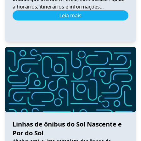
a horários, itinerários e informações
atualizadas. 0.531 Horário de Ônibus 0.531
Leia mais
Fercal – Tempo Real e Itinerário (2026) Ver
horários 0.540 Horário de Ônibus 0.540
Sobradinho – Tempo Real e Itinerário (2026) Ver
horários 0.550 Horário de Ônibus 0.550
Sobradinho […]
Linhas de ônibus do Sol Nascente e
Por do Sol