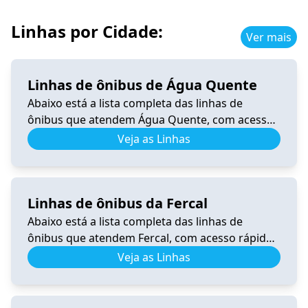
Linhas por Cidade:
Ver mais
Linhas de ônibus de Água Quente
Abaixo está a lista completa das linhas de
ônibus que atendem Água Quente, com acesso
rápido a horários, itinerários e informações
Veja as Linhas
atualizadas. 0.340 Horário de Ônibus 0.340
Samambaia – Tempo Real e Itinerário (2026) Ver
horários 206.8 Horário de Ônibus 206.8 – Tempo
Linhas de ônibus da Fercal
Real e Itinerário (2026) Ver horários 340.3
Horário de Ônibus 340.3 Recanto […]
Abaixo está a lista completa das linhas de
ônibus que atendem Fercal, com acesso rápido
a horários, itinerários e informações
Veja as Linhas
atualizadas. 0.531 Horário de Ônibus 0.531
Fercal – Tempo Real e Itinerário (2026) Ver
horários 0.540 Horário de Ônibus 0.540