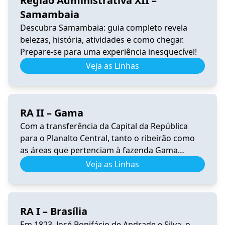
Região Administrativa XII –
Samambaia
Descubra Samambaia: guia completo revela
belezas, história, atividades e como chegar.
Prepare-se para uma experiência inesquecível!
Veja as Linhas
RA II – Gama
Com a transferência da Capital da República
para o Planalto Central, tanto o ribeirão como
as áreas que pertenciam à fazenda Gama
ficaram dentro da área escolhida para sediar a
Veja as Linhas
nova capital do Brasil. Conforme o Censo
Experimental de Brasília de 1959, residiam na
futura área do Gama cerca de 1.000 pessoas,
RA I – Brasília
assim distribuídas: nos […]
Em 1823, José Bonifácio de Andrade e Silva, o