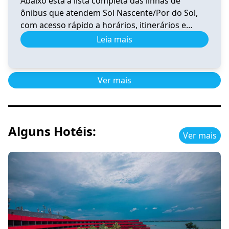
Abaixo está a lista completa das linhas de
ônibus que atendem Sol Nascente/Por do Sol,
com acesso rápido a horários, itinerários e
informações atualizadas. 0.020 Horário e
Leia mais
Itinerário 0.020 – Santa Maria (Av. Santa
Maria)/Gama Sul-Central-Oeste-Leste-Rodoviária
Ver horários 0.039 Horário de Ônibus 0.039
Ver mais
Ceilândia – Tempo Real e Itinerário (2026) Ver
horários 0.041 Horário de […]
Alguns Hotéis:
Ver mais