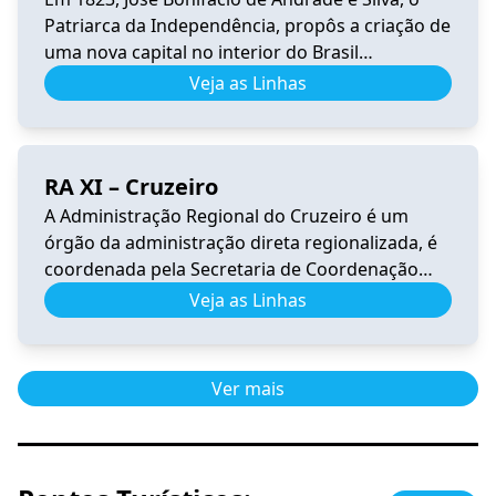
Patriarca da Independência, propôs a criação de
uma nova capital no interior do Brasil
(sugerindo o nome Brasília), longe dos portos
Veja as Linhas
para garantir a segurança do país. A vocação
mística de Brasília se inicia quando é
incorporada à sua história o sonho de Dom
RA XI – Cruzeiro
Bosco. O […]
A Administração Regional do Cruzeiro é um
órgão da administração direta regionalizada, é
coordenada pela Secretaria de Coordenação
das Cidades. Tem por competência representar
Veja as Linhas
o Governo do Distrito Federal na execução das
atividades e serviços de interesse público em
sua jurisdição. A Região Administrativa do
Ver mais
Cruzeiro encontra-se dentro da Poligonal de
tombamento do Plano Piloto. […]