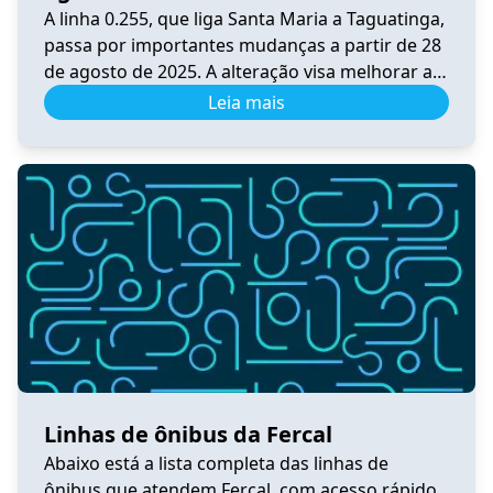
A linha 0.255, que liga Santa Maria a Taguatinga,
passa por importantes mudanças a partir de 28
de agosto de 2025. A alteração visa melhorar a
integração, a praticidade e o conforto dos
Leia mais
usuários do transporte público no Distrito
Federal. Principais Mudanças A linha foi
convertida em circular, passando por BR-040,
DF-001, Pistão Sul, Samdu […]
Linhas de ônibus da Fercal
Abaixo está a lista completa das linhas de
ônibus que atendem Fercal, com acesso rápido