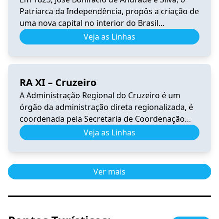
Patriarca da Independência, propôs a criação de
uma nova capital no interior do Brasil
(sugerindo o nome Brasília), longe dos portos
Veja as Linhas
para garantir a segurança do país. A vocação
mística de Brasília se inicia quando é
incorporada à sua história o sonho de Dom
RA XI – Cruzeiro
Bosco. O […]
A Administração Regional do Cruzeiro é um
órgão da administração direta regionalizada, é
coordenada pela Secretaria de Coordenação
das Cidades. Tem por competência representar
Veja as Linhas
o Governo do Distrito Federal na execução das
atividades e serviços de interesse público em
sua jurisdição. A Região Administrativa do
Ver mais
Cruzeiro encontra-se dentro da Poligonal de
tombamento do Plano Piloto. […]