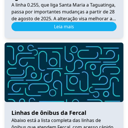
A linha 0.255, que liga Santa Maria a Taguatinga,
passa por importantes mudanças a partir de 28
de agosto de 2025. A alteração visa melhorar a
integração, a praticidade e o conforto dos
Leia mais
usuários do transporte público no Distrito
Federal. Principais Mudanças A linha foi
convertida em circular, passando por BR-040,
DF-001, Pistão Sul, Samdu […]
Linhas de ônibus da Fercal
Abaixo está a lista completa das linhas de
ônibus que atendem Fercal, com acesso rápido