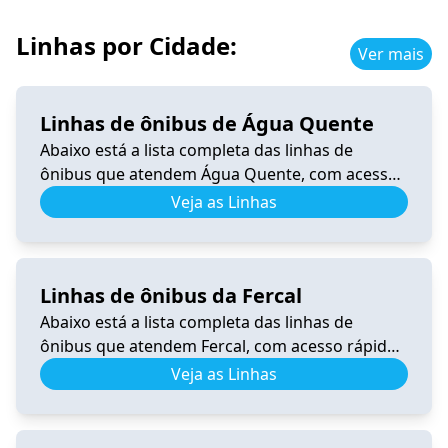
Linhas por Cidade:
Ver mais
Linhas de ônibus de Água Quente
Abaixo está a lista completa das linhas de
ônibus que atendem Água Quente, com acesso
rápido a horários, itinerários e informações
Veja as Linhas
atualizadas. 0.340 Horário de Ônibus 0.340
Samambaia – Tempo Real e Itinerário (2026) Ver
horários 206.8 Horário de Ônibus 206.8 – Tempo
Linhas de ônibus da Fercal
Real e Itinerário (2026) Ver horários 340.3
Horário de Ônibus 340.3 Recanto […]
Abaixo está a lista completa das linhas de
ônibus que atendem Fercal, com acesso rápido
a horários, itinerários e informações
Veja as Linhas
atualizadas. 0.531 Horário de Ônibus 0.531
Fercal – Tempo Real e Itinerário (2026) Ver
horários 0.540 Horário de Ônibus 0.540