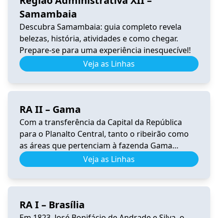
Região Administrativa XII –
Samambaia
Descubra Samambaia: guia completo revela
belezas, história, atividades e como chegar.
Prepare-se para uma experiência inesquecível!
Veja as Linhas
RA II – Gama
Com a transferência da Capital da República
para o Planalto Central, tanto o ribeirão como
as áreas que pertenciam à fazenda Gama
ficaram dentro da área escolhida para sediar a
Veja as Linhas
nova capital do Brasil. Conforme o Censo
Experimental de Brasília de 1959, residiam na
futura área do Gama cerca de 1.000 pessoas,
RA I – Brasília
assim distribuídas: nos […]
Em 1823, José Bonifácio de Andrade e Silva, o