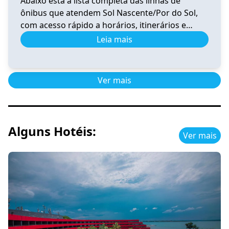
Abaixo está a lista completa das linhas de
ônibus que atendem Sol Nascente/Por do Sol,
com acesso rápido a horários, itinerários e
informações atualizadas. 0.020 Horário e
Leia mais
Itinerário 0.020 – Santa Maria (Av. Santa
Maria)/Gama Sul-Central-Oeste-Leste-Rodoviária
Ver horários 0.039 Horário de Ônibus 0.039
Ver mais
Ceilândia – Tempo Real e Itinerário (2026) Ver
horários 0.041 Horário de […]
Alguns Hotéis:
Ver mais