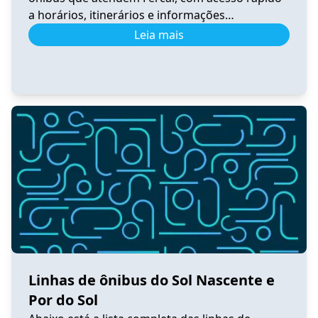
a horários, itinerários e informações
atualizadas. 0.531 Horário de Ônibus 0.531
Leia mais
Fercal – Tempo Real e Itinerário (2026) Ver
horários 0.540 Horário de Ônibus 0.540
Sobradinho – Tempo Real e Itinerário (2026) Ver
horários 0.550 Horário de Ônibus 0.550
Sobradinho […]
Linhas de ônibus do Sol Nascente e
Por do Sol