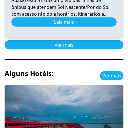
Abaixo está a lista completa das linhas de
ônibus que atendem Sol Nascente/Por do Sol,
com acesso rápido a horários, itinerários e
informações atualizadas. 0.020 Horário e
Leia mais
Itinerário 0.020 – Santa Maria (Av. Santa
Maria)/Gama Sul-Central-Oeste-Leste-Rodoviária
Ver horários 0.039 Horário de Ônibus 0.039
Ver mais
Ceilândia – Tempo Real e Itinerário (2026) Ver
horários 0.041 Horário de […]
Alguns Hotéis:
Ver mais