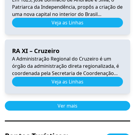
Patriarca da Independência, propôs a criação de
uma nova capital no interior do Brasil
(sugerindo o nome Brasília), longe dos portos
Veja as Linhas
para garantir a segurança do país. A vocação
mística de Brasília se inicia quando é
incorporada à sua história o sonho de Dom
RA XI – Cruzeiro
Bosco. O […]
A Administração Regional do Cruzeiro é um
órgão da administração direta regionalizada, é
coordenada pela Secretaria de Coordenação
das Cidades. Tem por competência representar
Veja as Linhas
o Governo do Distrito Federal na execução das
atividades e serviços de interesse público em
sua jurisdição. A Região Administrativa do
Ver mais
Cruzeiro encontra-se dentro da Poligonal de
tombamento do Plano Piloto. […]