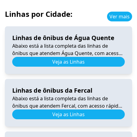
Linhas por Cidade:
Ver mais
Linhas de ônibus de Água Quente
Abaixo está a lista completa das linhas de
ônibus que atendem Água Quente, com acesso
rápido a horários, itinerários e informações
Veja as Linhas
atualizadas. 0.340 Horário de Ônibus 0.340
Samambaia – Tempo Real e Itinerário (2026) Ver
horários 206.8 Horário de Ônibus 206.8 – Tempo
Linhas de ônibus da Fercal
Real e Itinerário (2026) Ver horários 340.3
Horário de Ônibus 340.3 Recanto […]
Abaixo está a lista completa das linhas de
ônibus que atendem Fercal, com acesso rápido
a horários, itinerários e informações
Veja as Linhas
atualizadas. 0.531 Horário de Ônibus 0.531
Fercal – Tempo Real e Itinerário (2026) Ver
horários 0.540 Horário de Ônibus 0.540