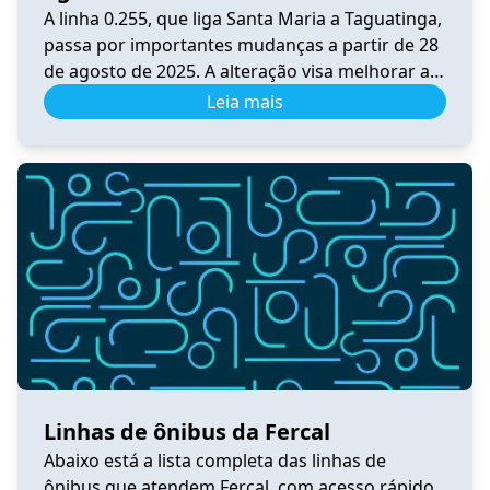
A linha 0.255, que liga Santa Maria a Taguatinga,
passa por importantes mudanças a partir de 28
de agosto de 2025. A alteração visa melhorar a
integração, a praticidade e o conforto dos
Leia mais
usuários do transporte público no Distrito
Federal. Principais Mudanças A linha foi
convertida em circular, passando por BR-040,
DF-001, Pistão Sul, Samdu […]
Linhas de ônibus da Fercal
Abaixo está a lista completa das linhas de
ônibus que atendem Fercal, com acesso rápido