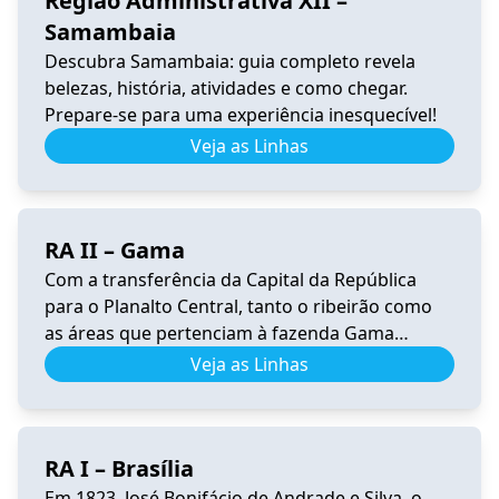
Região Administrativa XII –
Samambaia
Descubra Samambaia: guia completo revela
belezas, história, atividades e como chegar.
Prepare-se para uma experiência inesquecível!
Veja as Linhas
RA II – Gama
Com a transferência da Capital da República
para o Planalto Central, tanto o ribeirão como
as áreas que pertenciam à fazenda Gama
ficaram dentro da área escolhida para sediar a
Veja as Linhas
nova capital do Brasil. Conforme o Censo
Experimental de Brasília de 1959, residiam na
futura área do Gama cerca de 1.000 pessoas,
RA I – Brasília
assim distribuídas: nos […]
Em 1823, José Bonifácio de Andrade e Silva, o