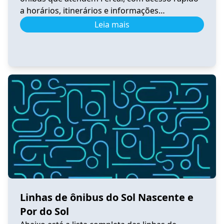
a horários, itinerários e informações
atualizadas. 0.531 Horário de Ônibus 0.531
Leia mais
Fercal – Tempo Real e Itinerário (2026) Ver
horários 0.540 Horário de Ônibus 0.540
Sobradinho – Tempo Real e Itinerário (2026) Ver
horários 0.550 Horário de Ônibus 0.550
Sobradinho […]
Linhas de ônibus do Sol Nascente e
Por do Sol