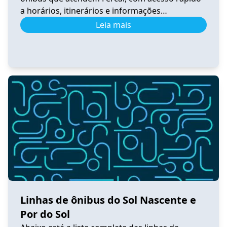
a horários, itinerários e informações
atualizadas. 0.531 Horário de Ônibus 0.531
Leia mais
Fercal – Tempo Real e Itinerário (2026) Ver
horários 0.540 Horário de Ônibus 0.540
Sobradinho – Tempo Real e Itinerário (2026) Ver
horários 0.550 Horário de Ônibus 0.550
Sobradinho […]
Linhas de ônibus do Sol Nascente e
Por do Sol