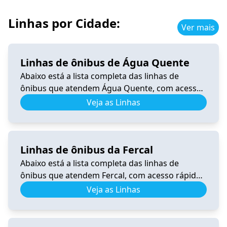
Linhas por Cidade:
Ver mais
Linhas de ônibus de Água Quente
Abaixo está a lista completa das linhas de
ônibus que atendem Água Quente, com acesso
rápido a horários, itinerários e informações
Veja as Linhas
atualizadas. 0.340 Horário de Ônibus 0.340
Samambaia – Tempo Real e Itinerário (2026) Ver
horários 206.8 Horário de Ônibus 206.8 – Tempo
Linhas de ônibus da Fercal
Real e Itinerário (2026) Ver horários 340.3
Horário de Ônibus 340.3 Recanto […]
Abaixo está a lista completa das linhas de
ônibus que atendem Fercal, com acesso rápido
a horários, itinerários e informações
Veja as Linhas
atualizadas. 0.531 Horário de Ônibus 0.531
Fercal – Tempo Real e Itinerário (2026) Ver
horários 0.540 Horário de Ônibus 0.540