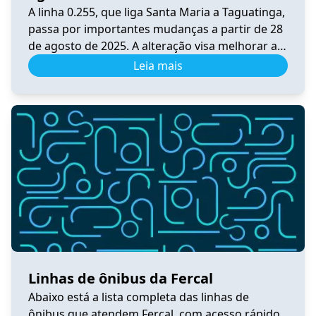
A linha 0.255, que liga Santa Maria a Taguatinga,
passa por importantes mudanças a partir de 28
de agosto de 2025. A alteração visa melhorar a
integração, a praticidade e o conforto dos
Leia mais
usuários do transporte público no Distrito
Federal. Principais Mudanças A linha foi
convertida em circular, passando por BR-040,
DF-001, Pistão Sul, Samdu […]
Linhas de ônibus da Fercal
Abaixo está a lista completa das linhas de
ônibus que atendem Fercal, com acesso rápido