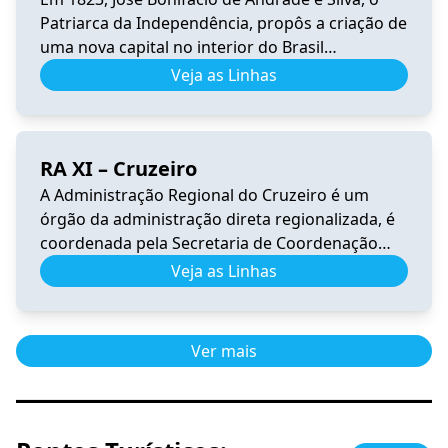
Patriarca da Independência, propôs a criação de
uma nova capital no interior do Brasil
(sugerindo o nome Brasília), longe dos portos
Veja as Linhas
para garantir a segurança do país. A vocação
mística de Brasília se inicia quando é
incorporada à sua história o sonho de Dom
RA XI – Cruzeiro
Bosco. O […]
A Administração Regional do Cruzeiro é um
órgão da administração direta regionalizada, é
coordenada pela Secretaria de Coordenação
das Cidades. Tem por competência representar
Veja as Linhas
o Governo do Distrito Federal na execução das
atividades e serviços de interesse público em
sua jurisdição. A Região Administrativa do
Ver mais
Cruzeiro encontra-se dentro da Poligonal de
tombamento do Plano Piloto. […]