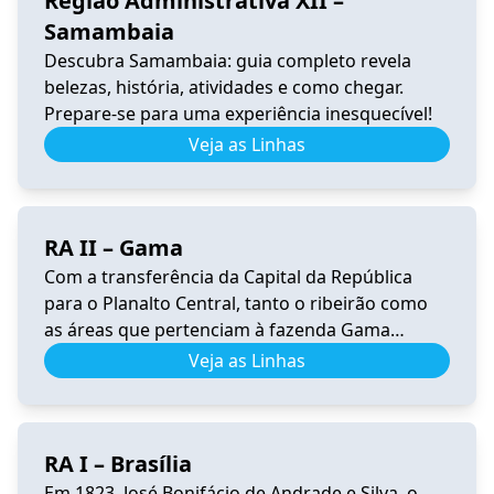
Região Administrativa XII –
Samambaia
Descubra Samambaia: guia completo revela
belezas, história, atividades e como chegar.
Prepare-se para uma experiência inesquecível!
Veja as Linhas
RA II – Gama
Com a transferência da Capital da República
para o Planalto Central, tanto o ribeirão como
as áreas que pertenciam à fazenda Gama
ficaram dentro da área escolhida para sediar a
Veja as Linhas
nova capital do Brasil. Conforme o Censo
Experimental de Brasília de 1959, residiam na
futura área do Gama cerca de 1.000 pessoas,
RA I – Brasília
assim distribuídas: nos […]
Em 1823, José Bonifácio de Andrade e Silva, o