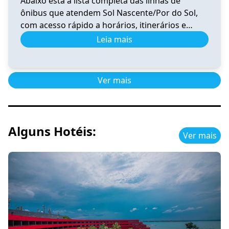
Abaixo está a lista completa das linhas de
ônibus que atendem Sol Nascente/Por do Sol,
com acesso rápido a horários, itinerários e
informações atualizadas. 0.020 Horário e
Leia mais
Itinerário 0.020 – Santa Maria (Av. Santa
Maria)/Gama Sul-Central-Oeste-Leste-Rodoviária
Ver horários 0.039 Horário de Ônibus 0.039
Ver mais
Ceilândia – Tempo Real e Itinerário (2026) Ver
horários 0.041 Horário de […]
Alguns Hotéis:
Ver mais