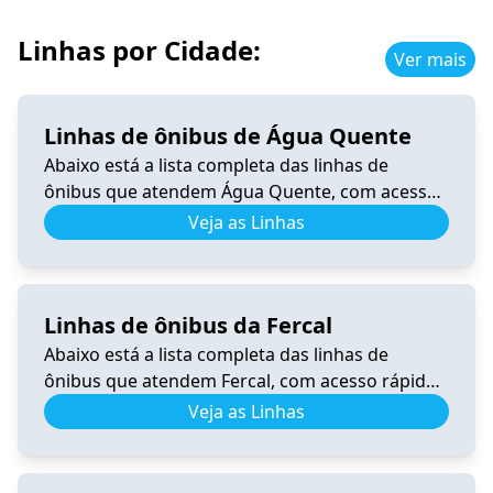
Linhas por Cidade:
Ver mais
Linhas de ônibus de Água Quente
Abaixo está a lista completa das linhas de
ônibus que atendem Água Quente, com acesso
rápido a horários, itinerários e informações
Veja as Linhas
atualizadas. 0.340 Horário de Ônibus 0.340
Samambaia – Tempo Real e Itinerário (2026) Ver
horários 206.8 Horário de Ônibus 206.8 – Tempo
Linhas de ônibus da Fercal
Real e Itinerário (2026) Ver horários 340.3
Horário de Ônibus 340.3 Recanto […]
Abaixo está a lista completa das linhas de
ônibus que atendem Fercal, com acesso rápido
a horários, itinerários e informações
Veja as Linhas
atualizadas. 0.531 Horário de Ônibus 0.531
Fercal – Tempo Real e Itinerário (2026) Ver
horários 0.540 Horário de Ônibus 0.540