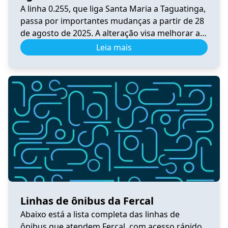
A linha 0.255, que liga Santa Maria a Taguatinga,
passa por importantes mudanças a partir de 28
de agosto de 2025. A alteração visa melhorar a
integração, a praticidade e o conforto dos
Leia mais
usuários do transporte público no Distrito
Federal. Principais Mudanças A linha foi
convertida em circular, passando por BR-040,
DF-001, Pistão Sul, Samdu […]
Linhas de ônibus da Fercal
Abaixo está a lista completa das linhas de
ônibus que atendem Fercal, com acesso rápido