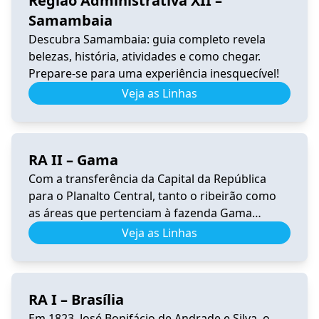
Região Administrativa XII –
Samambaia
Descubra Samambaia: guia completo revela
belezas, história, atividades e como chegar.
Prepare-se para uma experiência inesquecível!
Veja as Linhas
RA II – Gama
Com a transferência da Capital da República
para o Planalto Central, tanto o ribeirão como
as áreas que pertenciam à fazenda Gama
ficaram dentro da área escolhida para sediar a
Veja as Linhas
nova capital do Brasil. Conforme o Censo
Experimental de Brasília de 1959, residiam na
futura área do Gama cerca de 1.000 pessoas,
RA I – Brasília
assim distribuídas: nos […]
Em 1823, José Bonifácio de Andrade e Silva, o