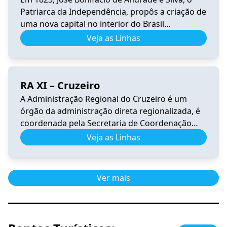
Patriarca da Independência, propôs a criação de
uma nova capital no interior do Brasil
(sugerindo o nome Brasília), longe dos portos
Veja as Linhas
para garantir a segurança do país. A vocação
mística de Brasília se inicia quando é
incorporada à sua história o sonho de Dom
RA XI – Cruzeiro
Bosco. O […]
A Administração Regional do Cruzeiro é um
órgão da administração direta regionalizada, é
coordenada pela Secretaria de Coordenação
das Cidades. Tem por competência representar
Veja as Linhas
o Governo do Distrito Federal na execução das
atividades e serviços de interesse público em
sua jurisdição. A Região Administrativa do
Ver mais
Cruzeiro encontra-se dentro da Poligonal de
tombamento do Plano Piloto. […]