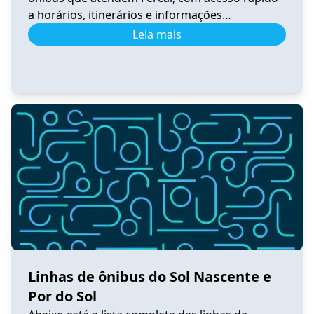
a horários, itinerários e informações
atualizadas. 0.531 Horário de Ônibus 0.531
Leia mais
Fercal – Tempo Real e Itinerário (2026) Ver
horários 0.540 Horário de Ônibus 0.540
Sobradinho – Tempo Real e Itinerário (2026) Ver
horários 0.550 Horário de Ônibus 0.550
Sobradinho […]
Linhas de ônibus do Sol Nascente e
Por do Sol