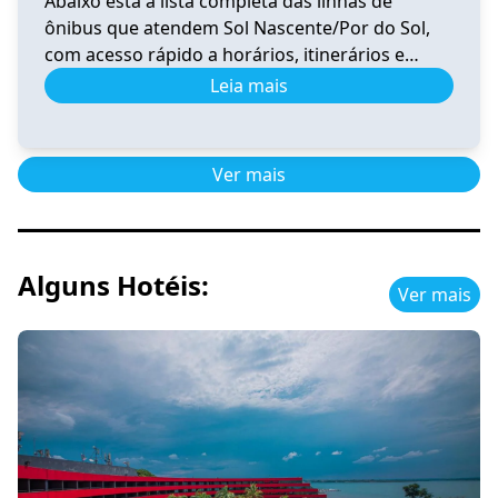
Abaixo está a lista completa das linhas de
ônibus que atendem Sol Nascente/Por do Sol,
com acesso rápido a horários, itinerários e
informações atualizadas. 0.020 Horário e
Leia mais
Itinerário 0.020 – Santa Maria (Av. Santa
Maria)/Gama Sul-Central-Oeste-Leste-Rodoviária
Ver horários 0.039 Horário de Ônibus 0.039
Ver mais
Ceilândia – Tempo Real e Itinerário (2026) Ver
horários 0.041 Horário de […]
Alguns Hotéis:
Ver mais